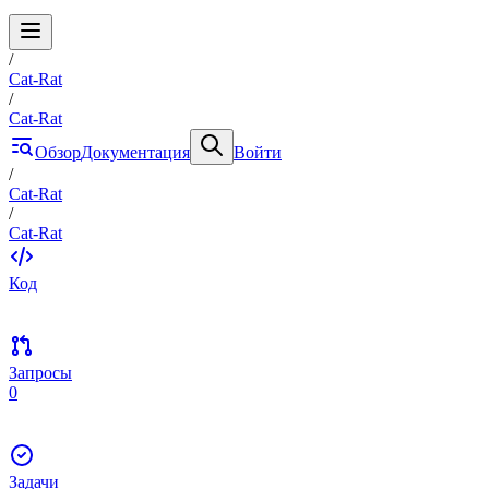
/
Cat-Rat
/
Cat-Rat
Обзор
Документация
Войти
/
Cat-Rat
/
Cat-Rat
Код
Запросы
0
Задачи