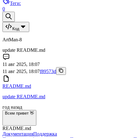
Теги:
0
Код
ArtMan-8
update README.md
11 авг 2025, 18:07
11 авг 2025, 18:07
f89573d
README.md
update README.md
год назад
Всем привет 👋
README.md
Документация
Поддержка