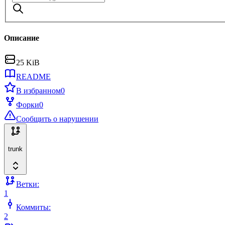
Описание
25 KiB
README
В избранном
0
Форки
0
Сообщить о нарушении
trunk
Ветки:
1
Коммиты:
2