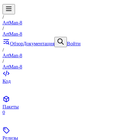
/
ArtMan-8
/
ArtMan-8
Обзор
Документация
Войти
/
ArtMan-8
/
ArtMan-8
Код
Пакеты
0
Релизы