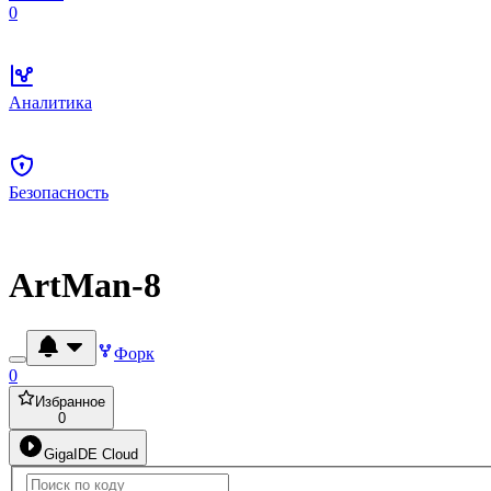
0
Аналитика
Безопасность
ArtMan-8
Форк
0
Избранное
0
GigaIDE Cloud