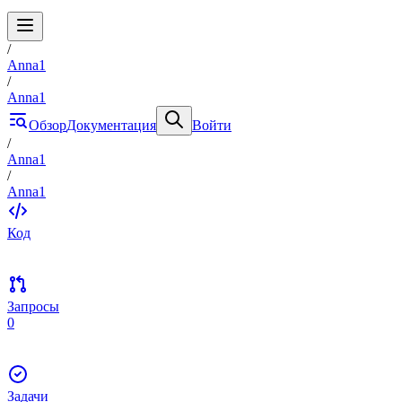
/
Anna1
/
Anna1
Обзор
Документация
Войти
/
Anna1
/
Anna1
Код
Запросы
0
Задачи