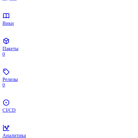
Вики
Пакеты
0
Релизы
0
CI/CD
Аналитика