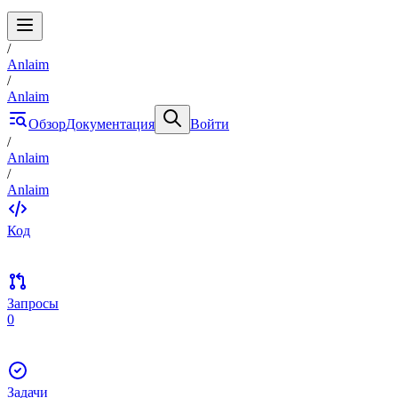
/
Anlaim
/
Anlaim
Обзор
Документация
Войти
/
Anlaim
/
Anlaim
Код
Запросы
0
Задачи