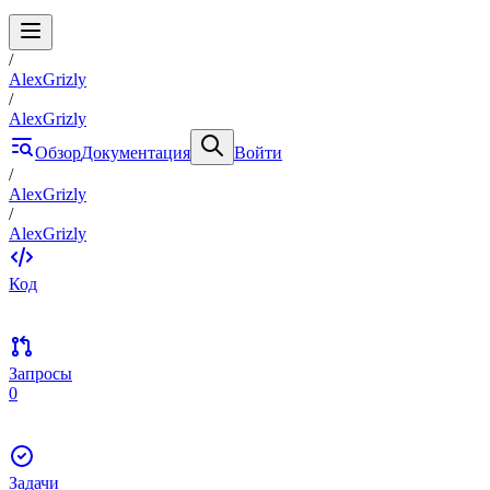
/
AlexGrizly
/
AlexGrizly
Обзор
Документация
Войти
/
AlexGrizly
/
AlexGrizly
Код
Запросы
0
Задачи