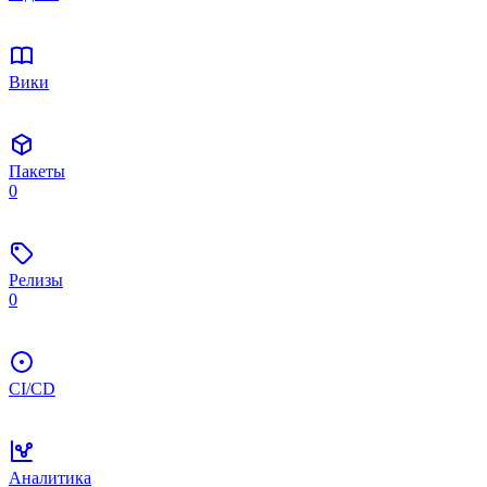
Вики
Пакеты
0
Релизы
0
CI/CD
Аналитика