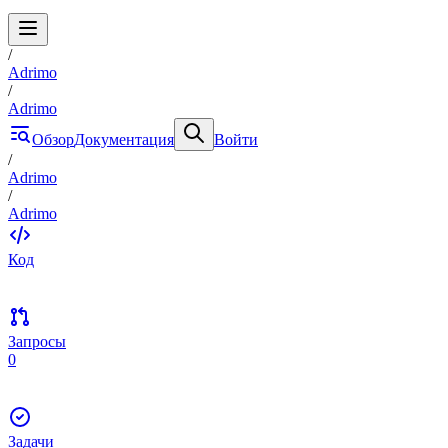
/
Adrimo
/
Adrimo
Обзор
Документация
Войти
/
Adrimo
/
Adrimo
Код
Запросы
0
Задачи