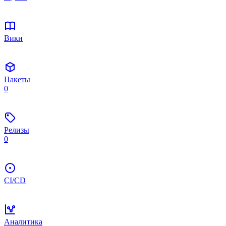
Вики
Пакеты
0
Релизы
0
CI/CD
Аналитика